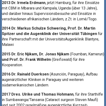
2013 Dr. Irmela Erdmann
, jetzt Hamburg, für ihre Einsätze
mit CBM in Mbarara und Kampala, Uganda (über 13 Jahre),
und darüber hinaus Supervisionsbesuche und Einsätze in
verschiedenen afrikanischen Ländern, z.Zt. in Lomé/Togo.
2014 Dr. Markus Schulze Schwering, Prof. Dr. Martin
Spitzer und die Augenklinik der Universität Tübingen
für
ihre Partnerschaft mit der UniversitätsAugenklinik Blantyre,
Malawi
2015 Dr. Eric Njikam, Dr. Jonas Njikam
(Foumban, Kamerun)
und Prof. Dr. Frank Wilhelm
(Greifswald) für ihre
Kooperation.
2016 Dr. Rainald Duerksen
(Asunción, Paraguay), Aufbau
augenärztlicher Kliniken in Paraguay und weiteren
südamerikanischen Ländern.
2017 Dres. Ulrike und Thomas Hohmann
, für ihre Starthilfe
in Sumbawanga/Tansania (Cataract surgeon Steven Maufi)
und seit 2002 regelmäßige augenärztliche Kurzzeit-