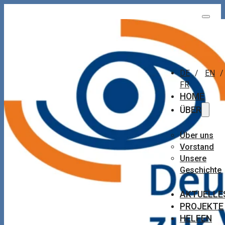
DE
/
EN
/
FR
HOME
ÜBER
Über uns
Vorstand
Unsere
Geschichte
AKTUELLE
PROJEKTE
HELFEN