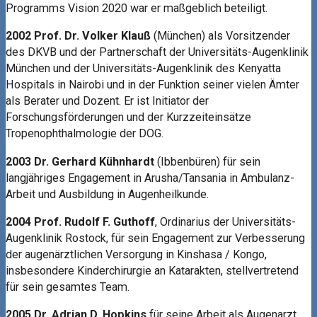
Programms Vision 2020 war er maßgeblich beteiligt.
2002 Prof. Dr. Volker Klauß
(München) als Vorsitzender
des DKVB und der Partnerschaft der Universitäts-Augenklinik
München und der Universitäts-Augenklinik des Kenyatta
Hospitals in Nairobi und in der Funktion seiner vielen Ämter
als Berater und Dozent. Er ist Initiator der
Forschungsförderungen und der Kurzzeiteinsätze
Tropenophthalmologie der DOG.
2003 Dr. Gerhard Kühnhardt
(Ibbenbüren) für sein
langjähriges Engagement in Arusha/Tansania in Ambulanz-
Arbeit und Ausbildung in Augenheilkunde.
2004 Prof. Rudolf F. Guthoff
, Ordinarius der Universitäts-
Augenklinik Rostock, für sein Engagement zur Verbesserung
der augenärztlichen Versorgung in Kinshasa / Kongo,
insbesondere Kinderchirurgie an Katarakten, stellvertretend
für sein gesamtes Team.
2005 Dr. Adrian D. Hopkins
für seine Arbeit als Augenarzt