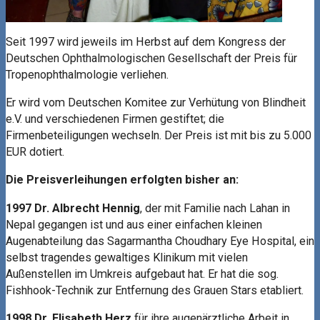
Seit 1997 wird jeweils im Herbst auf dem Kongress der
Deutschen Ophthalmologischen Gesellschaft der Preis für
Tropenophthalmologie verliehen.
Er wird vom Deutschen Komitee zur Verhütung von Blindheit
e.V. und verschiedenen Firmen gestiftet; die
Firmenbeteiligungen wechseln. Der Preis ist mit bis zu 5.000
EUR dotiert.
Die Preisverleihungen erfolgten bisher an:
1997 Dr. Albrecht Hennig
, der mit Familie nach Lahan in
Nepal gegangen ist und aus einer einfachen kleinen
Augenabteilung das Sagarmantha Choudhary Eye Hospital, ein
selbst tragendes gewaltiges Klinikum mit vielen
Außenstellen im Umkreis aufgebaut hat. Er hat die sog.
Fishhook-Technik zur Entfernung des Grauen Stars etabliert.
1998 Dr. Elisabeth Herz
für ihre augenärztliche Arbeit in