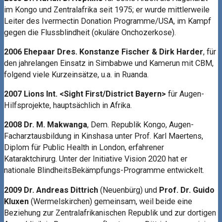
im Kongo und Zentralafrika seit 1975; er wurde mittlerweile
Leiter des Ivermectin Donation Programme/USA, im Kampf
gegen die Flussblindheit (okuläre Onchozerkose).
2006 Ehepaar Dres. Konstanze Fischer & Dirk Harder
, für
den jahrelangen Einsatz in Simbabwe und Kamerun mit CBM,
folgend viele Kurzeinsätze, u.a. in Ruanda.
2007 Lions Int. <Sight First/District Bayern>
für Augen-
Hilfsprojekte, hauptsächlich in Afrika.
2008 Dr. M. Makwanga
, Dem. Republik Kongo, Augen-
Facharztausbildung in Kinshasa unter Prof. Karl Maertens,
Diplom für Public Health in London, erfahrener
Kataraktchirurg. Unter der Initiative Vision 2020 hat er
nationale BlindheitsBekämpfungs-Programme entwickelt.
2009 Dr. Andreas Dittrich
(Neuenbürg) und
Prof. Dr. Guido
Kluxen
(Wermelskirchen) gemeinsam, weil beide eine
Beziehung zur Zentralafrikanischen Republik und zur dortigen