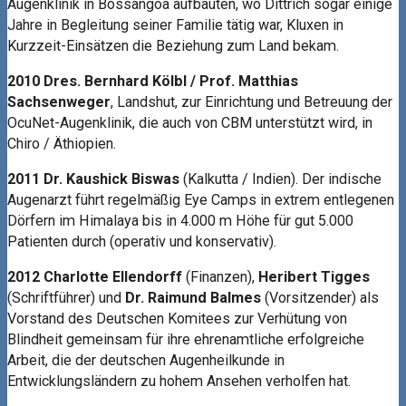
Augenklinik in Bossangoa aufbauten, wo Dittrich sogar einige
Jahre in Begleitung seiner Familie tätig war, Kluxen in
Kurzzeit-Einsätzen die Beziehung zum Land bekam.
2010 Dres. Bernhard Kölbl / Prof. Matthias
Sachsenweger
, Landshut, zur Einrichtung und Betreuung der
OcuNet-Augenklinik, die auch von CBM unterstützt wird, in
Chiro / Äthiopien.
2011 Dr. Kaushick Biswas
(Kalkutta / Indien). Der indische
Augenarzt führt regelmäßig Eye Camps in extrem entlegenen
Dörfern im Himalaya bis in 4.000 m Höhe für gut 5.000
Patienten durch (operativ und konservativ).
2012 Charlotte Ellendorff
(Finanzen),
Heribert Tigges
(Schriftführer) und
Dr. Raimund Balmes
(Vorsitzender) als
Vorstand des Deutschen Komitees zur Verhütung von
Blindheit gemeinsam für ihre ehrenamtliche erfolgreiche
Arbeit, die der deutschen Augenheilkunde in
Entwicklungsländern zu hohem Ansehen verholfen hat.