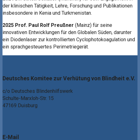
der klinischen Tätigkeit, Lehre, Forschung und Publikationen
insbesondere in Kenia und Turkmenistan.
2025 Prof. Paul Rolf Preußner
(Mainz) für seine
innovativen Entwicklungen für den Globalen Süden, darunter
ein Diodenlaser zur kontrollierten Cyclophotokoagulation und
ein sprachgesteuertes Perimetriegerät.
Deutsches Komitee zur Verhütung von Blindheit e.V.
c/o Deutsches Blindenhilfswerk
Schulte-Marxloh-Str. 15
47169 Duisburg
E-Mail