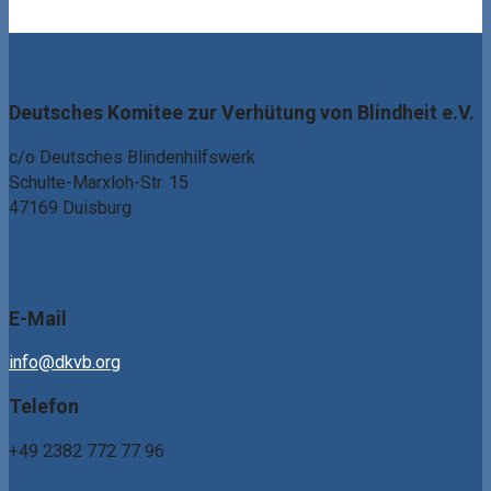
Deutsches Komitee zur Verhütung von Blindheit e.V.
c/o Deutsches Blindenhilfswerk
Schulte-Marxloh-Str. 15
47169 Duisburg
E-Mail
info@dkvb.org
Telefon
+49 2382 772 77 96