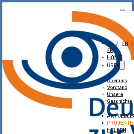
DE
/
EN
/
FR
HOME
ÜBER
Über uns
Vorstand
Unsere
Geschichte
AKTUELLE
PROJEKTE
HELFEN