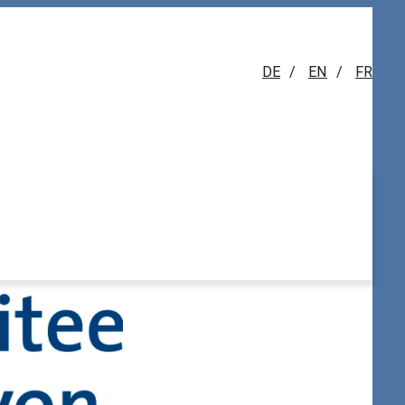
DE
/
EN
/
FR