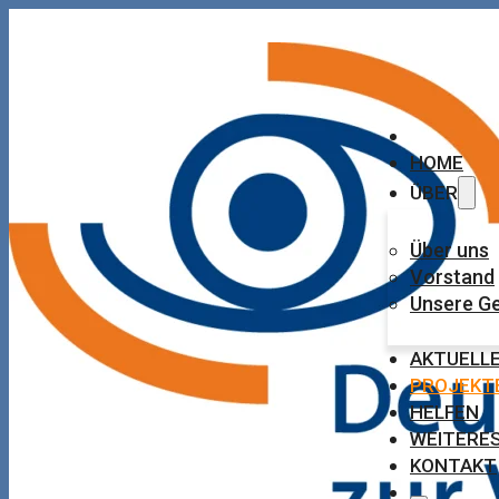
HOME
ÜBER
Über uns
Vorstand
Unsere G
AKTUELL
PROJEKT
HELFEN
WEITERE
KONTAKT