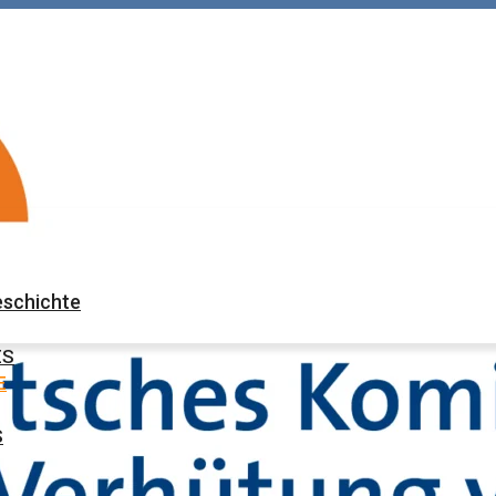
eschichte
ES
E
S