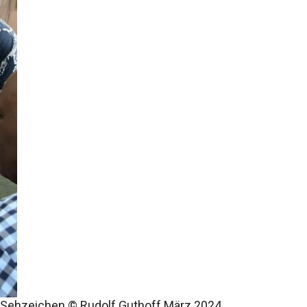
DI-Sehzeichen © Rudolf Guthoff März 2024