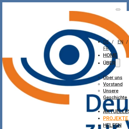
DE
/
EN
/
FR
HOME
ÜBER
Über uns
Vorstand
Unsere
Geschichte
AKTUELLE
PROJEKTE
HELFEN