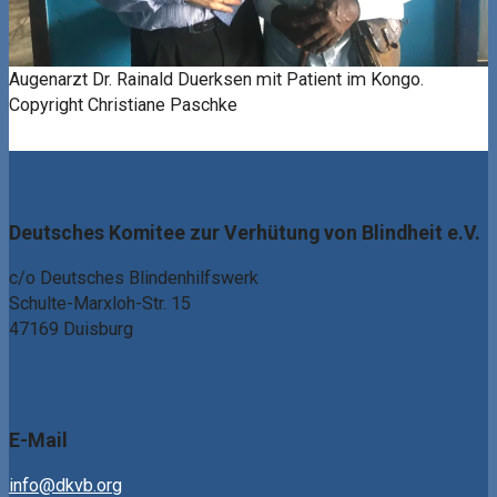
Augenarzt Dr. Rainald Duerksen mit Patient im Kongo.
Copyright Christiane Paschke
Deutsches Komitee zur Verhütung von Blindheit e.V.
c/o Deutsches Blindenhilfswerk
Schulte-Marxloh-Str. 15
47169 Duisburg
E-Mail
info@dkvb.org