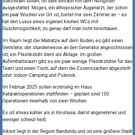
stattfinden sollen, ist sehr einfach mit dem Nötigsten
ausgestattet. Moges, ein äthiopischer Augenarzt, der schon
ein paar Wochen vor Ort ist, bietet mir sein Zimmer an – es
hat den Luxus eines eigenen kleinen WCs mit
Duschmöglichkeit; zu genau darf man nicht hinschauen…
Im Raum liegt die Matratze auf dem Boden, es gibt einen
Ventilator, der stundenweise an den Generator angeschlossen
ist, ein Plastikstuhl dient als Ablage. Im großen
Aufenthaltsraum gibt es ein paar wenige Plastikstühle für das
Team und einen Tisch, auf dem die Essenssachen abgestellt
sind. Indoor-Camping und Picknick…
Im Februar 2025 sollen erstmalig im Haus
Kataraktoperationen stattfinden – geplant sind 150
Operationen innerhalb von zwei Wochen.
Es ist etwas kühler als in Kinshasa, damit angenehmer und
weniger schwül-heiß.
Kikwit liegt in der Region Bandundu und ist eine größere Stadt